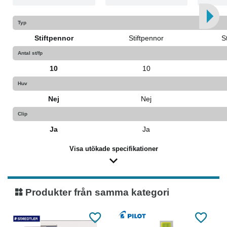
Typ
Stiftpennor
Stiftpennor
S
Antal st/fp
10
10
Huv
Nej
Nej
Clip
Ja
Ja
Visa utökade specifikationer
Produkter från samma kategori