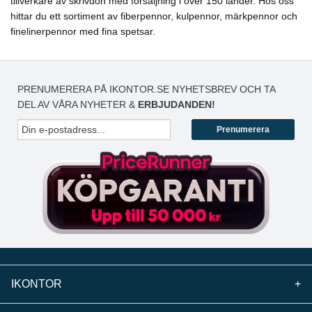
tillverkare av skrivdon med försäljning i över 150 länder. Hos oss
hittar du ett sortiment av fiberpennor, kulpennor, märkpennor och
finelinerpennor med fina spetsar.
PRENUMERERA PÅ IKONTOR.SE NYHETSBREV OCH TA
DEL AV VÅRA NYHETER &
ERBJUDANDEN!
Prenumerera
IKONTOR
+