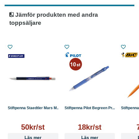
- Hårdhetsgrad: B
- Färg pennkropp: Blå
Jämför produkten med andra
toppsäljare
Stiftpenna Staedtler Mars M...
Stiftpenna Pilot Begreen Pr...
Stiftpenna
50kr/st
18kr/st
Läs mer
Läs mer