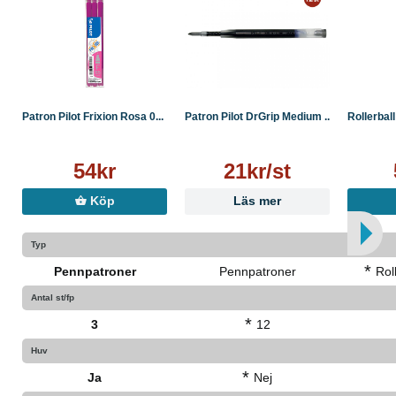
Patron Pilot Frixion Rosa 0...
Patron Pilot DrGrip Medium ...
Rollerball
54kr
21kr/st
Köp
Läs mer
Typ
*
Pennpatroner
Pennpatroner
Rol
Antal st/fp
*
3
12
Huv
*
Ja
Nej