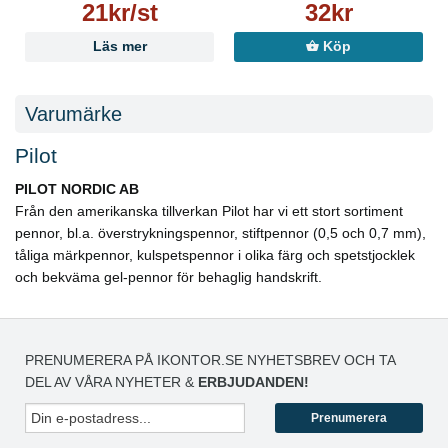
21kr/st
32kr
Läs mer
Köp
Varumärke
Pilot
PILOT NORDIC AB
Från den amerikanska tillverkan Pilot har vi ett stort sortiment
pennor, bl.a. överstrykningspennor, stiftpennor (0,5 och 0,7 mm),
tåliga märkpennor, kulspetspennor i olika färg och spetstjocklek
och bekväma gel-pennor för behaglig handskrift.
PRENUMERERA PÅ IKONTOR.SE NYHETSBREV OCH TA
DEL AV VÅRA NYHETER &
ERBJUDANDEN!
Prenumerera