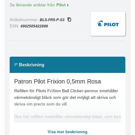
Se liknande artiklar från
Pilot
Artikelnummer:
BLS-FR5-P-S3
EAN:
4902505422898
Beskrivning
Patron Pilot Frixion 0,5mm Rosa
Refillen för Pilots FriXion Ball Clicker-pennor innehåller
värmekänsligt bläck som gör det möjligt att skriva och
skriva om precis som du vill.
Den här refillen innehåller värmekänsligt bläck, som kan
raderas omedelbart med FriXions särskilda
raderingsspets på pennslutet. Med sin revolutionerande
Visa mer beskrivning