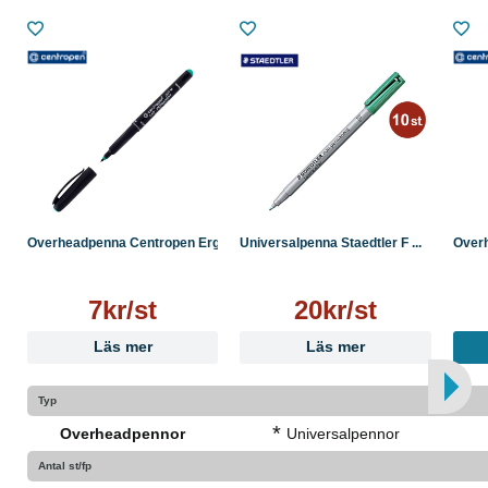
Overheadpenna Centropen Erg...
Universalpenna Staedtler F ...
Overh
7kr/st
20kr/st
Läs mer
Läs mer
Typ
*
Overheadpennor
Universalpennor
Antal st/fp