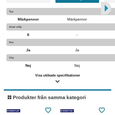
Typ
Märkpennor
Märkpennor
Antal st/fp
6
-
Huv
Ja
Ja
Clip
Nej
Nej
Visa utökade specifikationer
Produkter från samma kategori