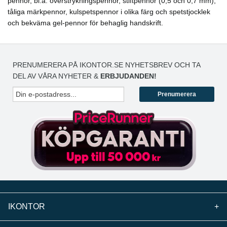
pennor, bl.a. överstrykningspennor, stiftpennor (0,5 och 0,7 mm),
tåliga märkpennor, kulspetspennor i olika färg och spetstjocklek
och bekväma gel-pennor för behaglig handskrift.
PRENUMERERA PÅ IKONTOR.SE NYHETSBREV OCH TA
DEL AV VÅRA NYHETER &
ERBJUDANDEN!
Prenumerera
IKONTOR
+