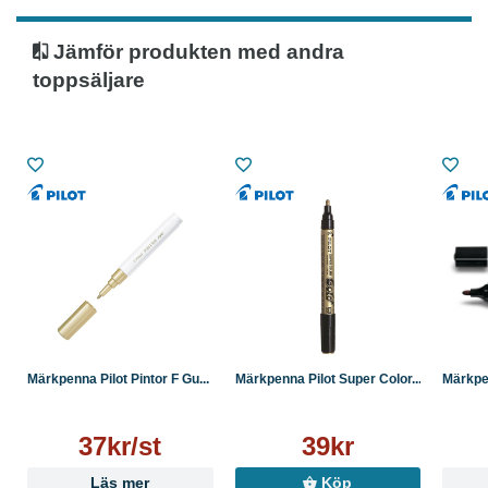
Jämför produkten med andra
toppsäljare
Märkpenna Pilot Pintor F Gu...
Märkpenna Pilot Super Color...
Märkpen
37kr/st
39kr
Läs mer
Köp