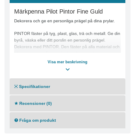
Märkpenna Pilot Pintor Fine Guld
Dekorera och ge en personliga prägel på dina prylar.
PINTOR fäster på tyg, plast, glas, trä och metall. Ge din
byrå, väska eller ditt porslin en personlig prägel.
Dekorera med PINTOR. Den fäster på alla material och
blir permanent på tyg och glas efter uppvärmning.
Torkar snabbt och är både vatten- och ljustålig.
Visa mer beskrivning
Permanent bläck
Med huv
Rund spets
Specifikationer
Spetsbredd: 1,0 mm
Textfärg: Guld
Recensioner (0)
Fråga om produkt