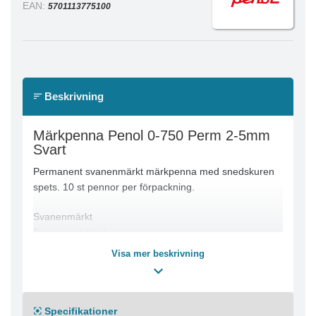
EAN:
5701113775100
Beskrivning
Märkpenna Penol 0-750 Perm 2-5mm
Svart
Permanent svanenmärkt märkpenna med snedskuren
spets. 10 st pennor per förpackning.
Svanenmärkt
Permanent bläck
Snedskuren spets
Visa mer beskrivning
Linjebredd: 2-5 mm
Textfärg: Svart
Svanen: Licensnummer: 50570005
Specifikationer