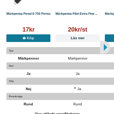
Märkpenna Penol 0-750 Perma...
Märkpenna Pilot Extra Fine ...
Märkpe
17kr
20kr/st
Köp
Läs mer
Typ
Märkpennor
Märkpennor
Huv
Ja
Ja
Clip
*
Nej
Ja
Pennkropp
Rund
Rund
Visa utökade specifikationer