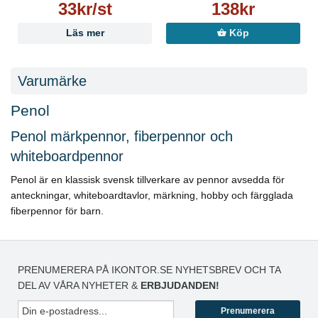
33kr/st
138kr
Läs mer
Köp
Varumärke
Penol
Penol märkpennor, fiberpennor och
whiteboardpennor
Penol är en klassisk svensk tillverkare av pennor avsedda för
anteckningar, whiteboardtavlor, märkning, hobby och färgglada
fiberpennor för barn.
PRENUMERERA PÅ IKONTOR.SE NYHETSBREV OCH TA
DEL AV VÅRA NYHETER &
ERBJUDANDEN!
Prenumerera