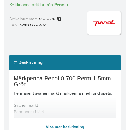
Se liknande artiklar från
Penol
Artikelnummer:
12707004
EAN:
5701113770402
Beskrivning
Märkpenna Penol 0-700 Perm 1,5mm
Grön
Permanent svanenmärkt märkpenna med rund spets.
Svanenmärkt
Permanent bläck
Rund spets
Linjebredd: 1,5 mm
Visa mer beskrivning