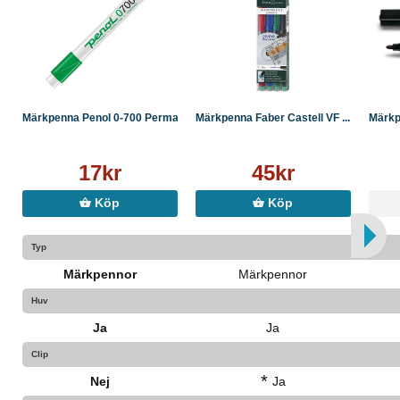
Märkpenna Penol 0-700 Perma...
Märkpenna Faber Castell VF ...
Märkpe
17kr
45kr
Köp
Köp
Typ
Märkpennor
Märkpennor
Huv
Ja
Ja
Clip
*
Nej
Ja