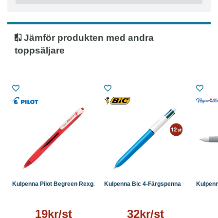
Kan fyllas på med refill-patroner
Skrivfärg: Röd
Färg pennkropp: Röd
Jämför produkten med andra
Dokumentäkta bläck enligt ISO 12757
toppsäljare
Kulpenna Pilot Begreen Rexg...
Kulpenna Bic 4-Färgspenna
Kulpenn
19kr/st
32kr/st