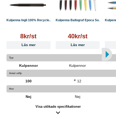
Kulpenna Ingli 100% Recycle...
Kulpenna Ballograf Epoca So...
Kulpenn
8kr/st
40kr/st
Läs mer
Läs mer
Typ
Kulpennor
Kulpennor
Antal st/fp
*
100
12
Huv
Nej
Nej
Visa utökade specifikationer