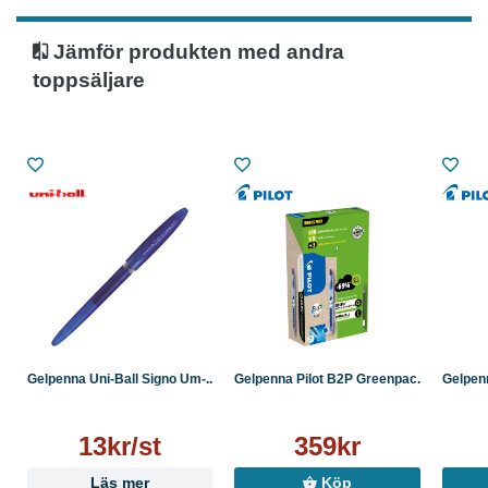
Jämför produkten med andra
toppsäljare
Gelpenna Uni-Ball Signo Um-...
Gelpenna Pilot B2P Greenpac...
Gelpenna
13kr/st
359kr
Läs mer
Köp