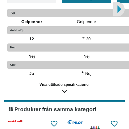
Typ
Gelpennor
Gelpennor
Antal st/fp
*
12
20
Huv
Nej
Nej
Clip
*
Ja
Nej
Visa utökade specifikationer
Produkter från samma kategori