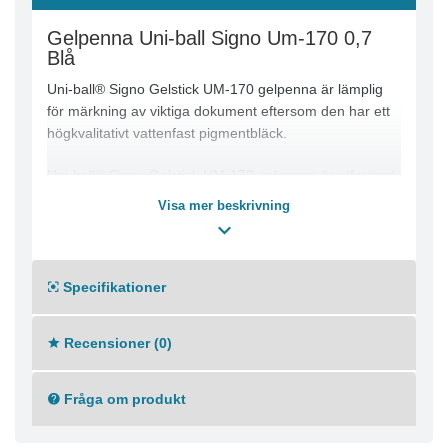
Gelpenna Uni-ball Signo Um-170 0,7
Blå
Uni-ball® Signo Gelstick UM-170 gelpenna är lämplig
för märkning av viktiga dokument eftersom den har ett
högkvalitativt vattenfast pigmentbläck.
Uni-ball® Signo Gelstick UM-170 gelpenna är utformad
för flödande skrift och ger dig möjlighet att skriva med
Visa mer beskrivning
jämna, klara linjer. Med uni-balls kvalitetspigmentbläck
som tål vatten och blekning kan användarna förvänta
sig ett tillförlitligt resultat som är lämpligt för viktigt samt
vardagligt skrivande. Dess ergonomiska pennkropp ger
Specifikationer
ett bekvämt grepp.
Recensioner (0)
Klickmekanism
Spetsbredd: 0,7 mm
Linjebredd: 0,4 mm
Fråga om produkt
Skrivfärg: Blå
Färg pennkropp: Blå