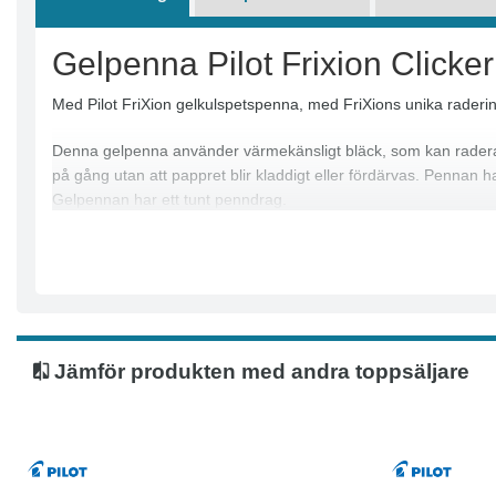
Gelpenna Pilot Frixion Clicker
Med Pilot FriXion gelkulspetspenna, med FriXions unika radering
Denna gelpenna använder värmekänsligt bläck, som kan raderas
på gång utan att pappret blir kladdigt eller fördärvas. Pennan 
Gelpennan har ett tunt penndrag.
Klickmekanism
Spetsbredd: 0,5 mm
Linjebredd: 0,25 mm
Kan fyllas på med refill-patroner
Textfärg: Blåsvart
Färg pennkropp: Blåsvart
Jämför produkten med andra toppsäljare