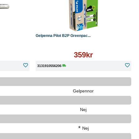
Läs mer
Köp
Läs mer
Gelpenna Pilot B2P Greenpac...
359kr
3131910556206
Gelpennor
Nej
*
Nej