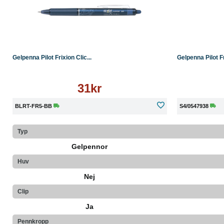
Köp
Läs mer
Köp
Gelpenna Pilot Frixion Clic...
Gelpenna Pilot Fr
31kr
BLRT-FR5-BB
S4/0547938
Typ
Gelpennor
Huv
Nej
Clip
Ja
Pennkropp