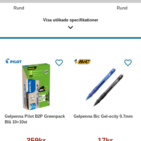
Rund
Rund
Visa utökade specifikationer
Köp
Läs mer
Läs mer
Gelpenna Pilot B2P Greenpack
Gelpenna Bic Gel-ocity 0.7mm
Blå 10+10st
359kr
17kr