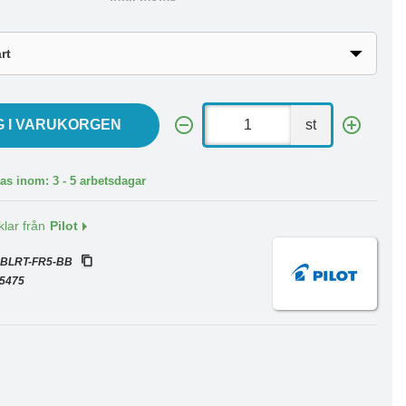
G I VARUKORGEN
st
as inom: 3 - 5 arbetsdagar
klar från
Pilot
:
BLRT-FR5-BB
5475