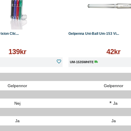
Läs mer
Köp
ixion Clic...
Gelpenna Uni-Ball Um-153 Vi...
139kr
42kr
UM-153SWHITE
Gelpennor
Gelpennor
*
Nej
Ja
Ja
Ja