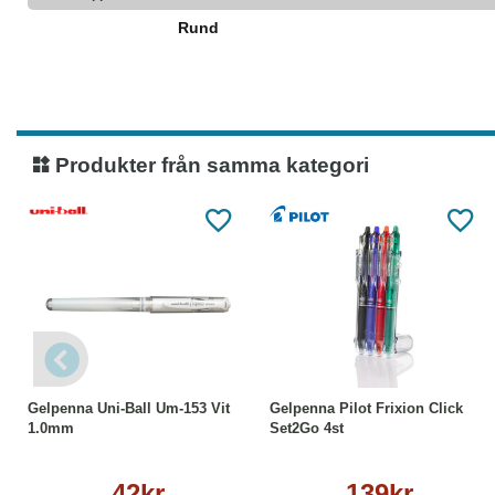
Rund
Produkter från samma kategori
Köp
Läs mer
Köp
Läs mer
Gelpenna Uni-Ball Um-153 Vit
Gelpenna Pilot Frixion Click
1.0mm
Set2Go 4st
42kr
139kr