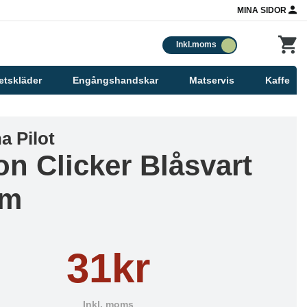
MINA SIDOR
Inkl.moms
etskläder
Engångshandskar
Matservis
Kaffe
a Pilot
on Clicker Blåsvart
mm
31kr
Inkl. moms