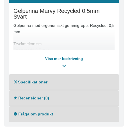
Gelpenna Marvy Recycled 0,5mm
Svart
Gelpenna med ergonomiskt gummigrepp. Recycled, 0,5
mm.
Tryckmekanism
Spetsbredd 0,5 mm
Linjebredd: 0,25mm
Visa mer beskrivning
Skrivfärg: Svart
Färg på pennkropp: Svart
Kan fyllas på med refill-patroner
Dokumentäkta bläck enligt ISO 27668
Specifikationer
Gelpenna i 82 % återvunnet material
Recensioner (0)
Fråga om produkt