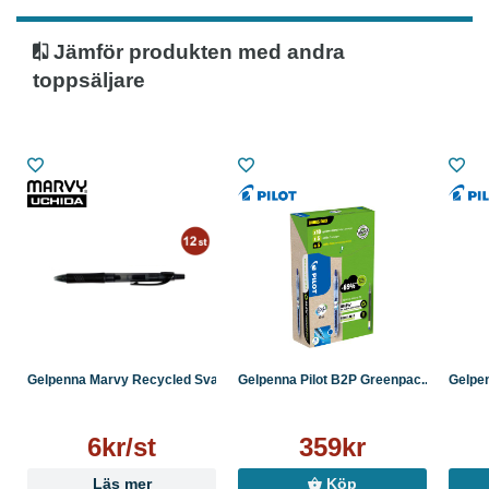
Jämför produkten med andra
toppsäljare
Gelpenna Marvy Recycled Sva...
Gelpenna Pilot B2P Greenpac...
Gelpenn
6kr/st
359kr
Läs mer
Köp