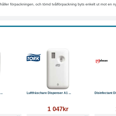
te håller förpackningen, och tömd tvålförpackning byts enkelt ut mot en n
Läs mer
Köp
Läs mer
Köp
..
Luftfräschare Dispenser A1 ...
Disinfectant D
1 047kr