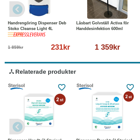
-88%
Köp
Läs mer
Köp
Läs mer
Handrengöring Dispenser Deb
Låsbart Golvställ Activa för
Stoko Cleanse Light 4L
Handdesinfektion 600ml
231kr
1 359kr
1 859kr
Relaterade produkter
Läs mer
Läs mer