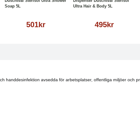
Duschtvål Sterisol Ultra Shower
Dispenser Duschtvål Sterisol
Soap 5L
Ultra Hair & Body 5L
501kr
495kr
och handdesinfektion avsedda för arbetsplatser, offentliga miljöer och 