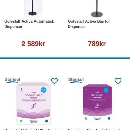
Köp
Läs mer
Köp
Läs mer
Golvställ Activa Automatisk
Golvställ Activa Bas för
Dispenser
Dispenser
2 589kr
789kr
Köp
Läs mer
Köp
Läs mer