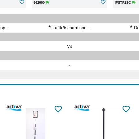
562000
IFSTF2SC
*
*
sp...
Luftfräschardispe...
De
Vit
-