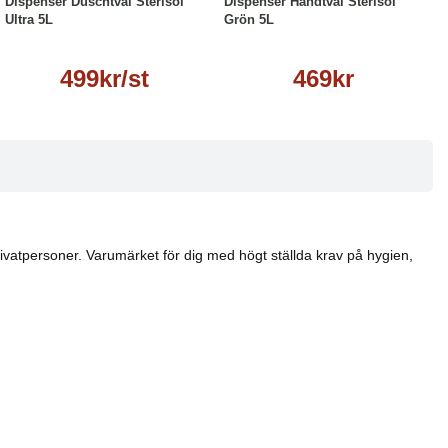
Dispenser Duschtvål Sterisol
Dispenser Handtvål Sterisol
Ultra 5L
Grön 5L
499kr/st
469kr
privatpersoner. Varumärket för dig med högt ställda krav på hygien,