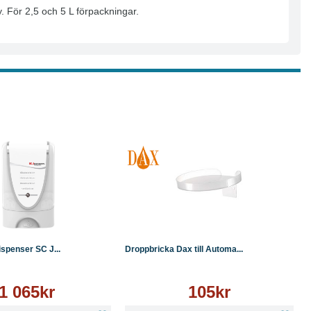
y. För 2,5 och 5 L förpackningar.
Läs mer
Köp
Läs mer
ispenser SC J...
Droppbricka Dax till Automa...
1 065kr
105kr