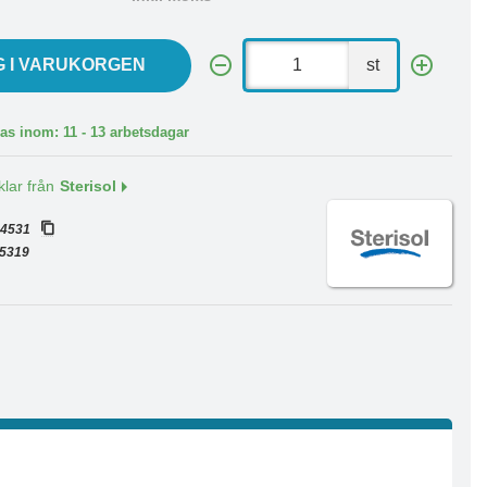
G I VARUKORGEN
st
as inom: 11 - 13 arbetsdagar
klar från
Sterisol
:
4531
5319