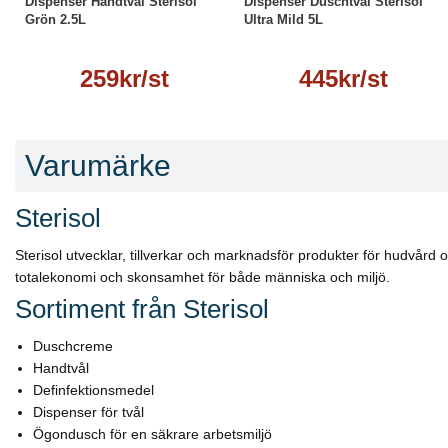
Dispenser Handtvål Sterisol
Dispenser Duschtvål Sterisol
Grön 2.5L
Ultra Mild 5L
259kr/st
445kr/st
Varumärke
Sterisol
Sterisol utvecklar, tillverkar och marknadsför produkter för hudvård 
totalekonomi och skonsamhet för både människa och miljö.
Sortiment från Sterisol
Duschcreme
Handtvål
Definfektionsmedel
Dispenser för tvål
Ögondusch för en säkrare arbetsmiljö