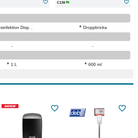
C139
*
sinfektion Disp...
Droppbricka
-
-
*
*
1 L
600 ml