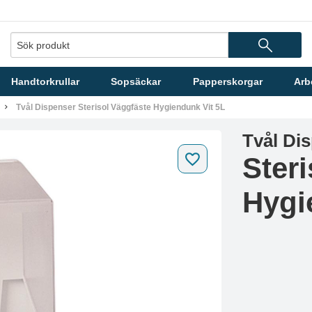
Handtorkrullar
Sopsäckar
Papperskorgar
Arb
Tvål Dispenser Sterisol Väggfäste Hygiendunk Vit 5L
Tvål Di
Ster
Hygi