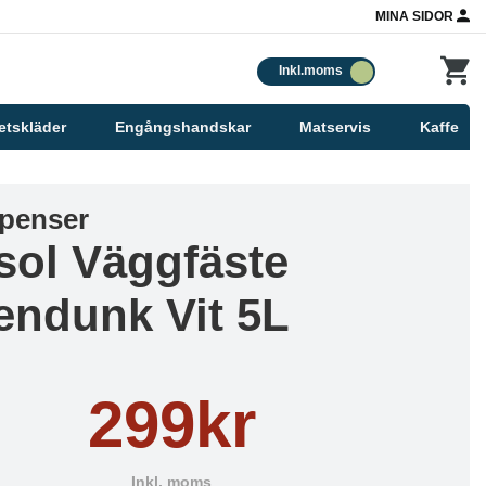
MINA SIDOR
Inkl.moms
etskläder
Engångshandskar
Matservis
Kaffe
spenser
isol Väggfäste
endunk Vit 5L
299kr
Inkl. moms