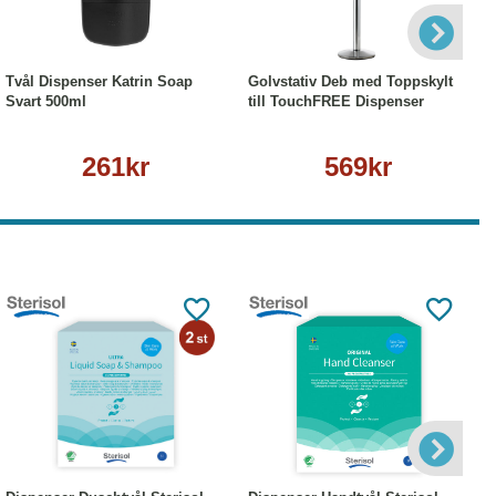
Köp
Läs mer
Köp
Läs mer
Tvål Dispenser Katrin Soap
Golvstativ Deb med Toppskylt
Svart 500ml
till TouchFREE Dispenser
261kr
569kr
Läs mer
Köp
Läs mer