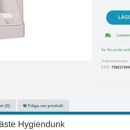
LÄG
Leverer
Se liknande arti
Artikelnummer
EAN:
739217304
r (0)
Fråga om produkt
fäste Hygiendunk