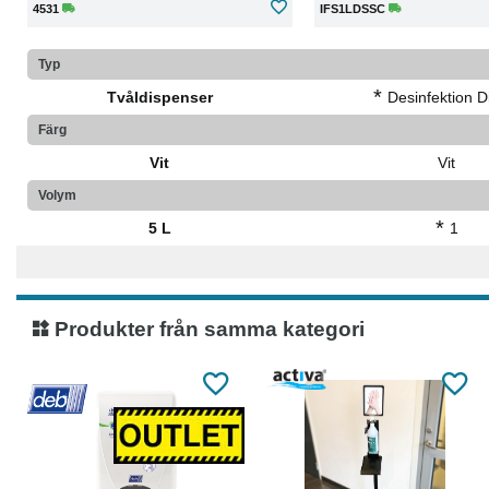
4531
IFS1LDSSC
Typ
*
Tvåldispenser
Desinfektion Di
Färg
Vit
Vit
Volym
*
5 L
1
Produkter från samma kategori