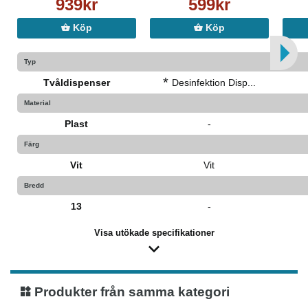
939kr
599kr
Köp
Köp
Typ
*
Tvåldispenser
Desinfektion Disp...
Material
Plast
-
Färg
Vit
Vit
Bredd
13
-
Visa utökade specifikationer
Produkter från samma kategori