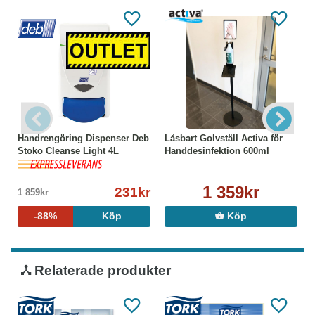
Handrengöring Dispenser Deb
Låsbart Golvställ Activa för
Stoko Cleanse Light 4L
Handdesinfektion 600ml
1 359kr
231kr
1 859kr
-88%
Köp
Köp
Relaterade produkter