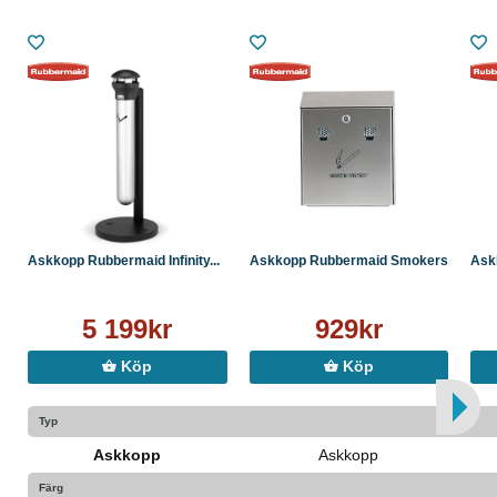
Askkopp Rubbermaid Infinity...
Askkopp Rubbermaid Smokers ...
Ask
5 199kr
929kr
Köp
Köp
Typ
Askkopp
Askkopp
Färg