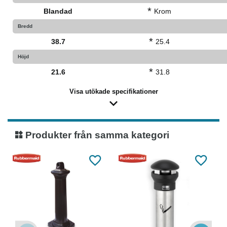
*
Blandad
Krom
Bredd
*
38.7
25.4
Höjd
*
21.6
31.8
Visa utökade specifikationer
Produkter från samma kategori