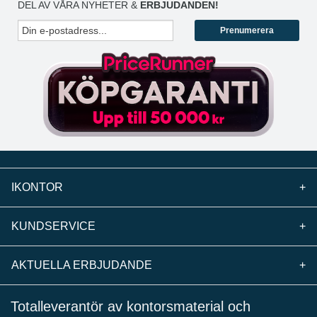
DEL AV VÅRA NYHETER &
ERBJUDANDEN!
Prenumerera
IKONTOR
+
KUNDSERVICE
+
AKTUELLA ERBJUDANDE
+
Totalleverantör av kontorsmaterial och