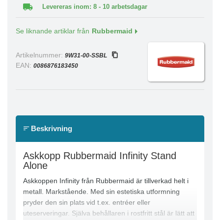
Levereras inom: 8 - 10 arbetsdagar
Se liknande artiklar från
Rubbermaid
Artikelnummer:
9W31-00-SSBL
EAN:
0086876183450
Beskrivning
Askkopp Rubbermaid Infinity Stand
Alone
Askkoppen Infinity från Rubbermaid är tillverkad helt i
metall. Markstående. Med sin estetiska utformning
pryder den sin plats vid t.ex. entréer eller
uteserveringar. Själva behållaren i rostfritt stål är lätt att