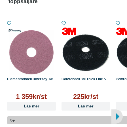
toppsäljare
Diamantrondell Diversey Twi...
Golvrondell 3M Thick Line S...
Golvron
1 359kr/st
225kr/st
Läs mer
Läs mer
Typ