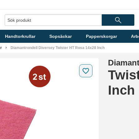
Handtorkrullar
Sopsäckar
Papperskorgar
Arb
r
Diamantrondell Diversey Twister HT Rosa 14x28 Inch
Diamant
Twis
Inch