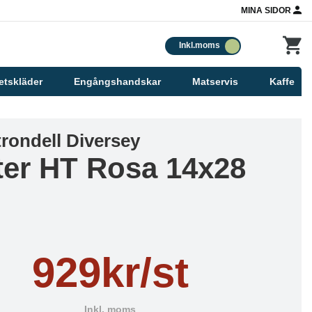
MINA SIDOR
Inkl.moms
etskläder
Engångshandskar
Matservis
Kaffe
rondell Diversey
ter HT Rosa 14x28
929kr/st
Inkl. moms