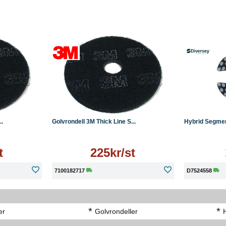
Läs mer
Köp
..
Golvrondell 3M Thick Line S...
Hybrid Segment
t
225kr/st
7100182717
D7524558
*
*
er
Golvrondeller