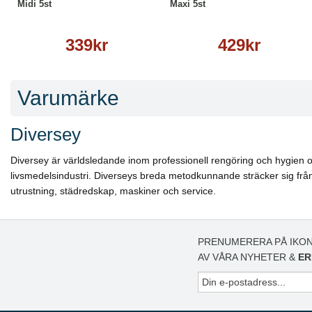
Midi 5st
Maxi 5st
339kr
429kr
Varumärke
Diversey
Diversey är världsledande inom professionell rengöring och hygien oc
livsmedelsindustri. Diverseys breda metodkunnande sträcker sig från s
utrustning, städredskap, maskiner och service.
PRENUMERERA PÅ IKON
AV VÅRA NYHETER &
ER