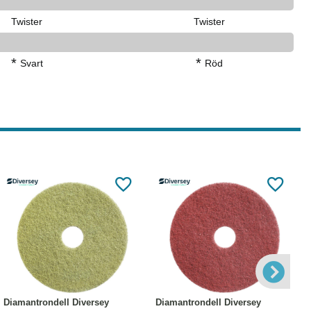
Twister
Twister
*
*
Svart
Röd
Läs mer
Läs mer
Diamantrondell Diversey
Diamantrondell Diversey