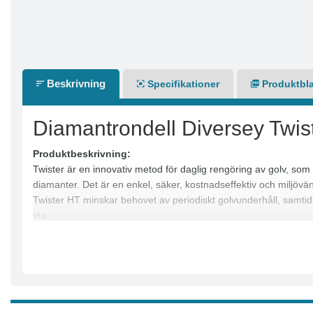
Beskrivning
Specifikationer
Produktbl
Diamantrondell Diversey Twi
Produktbeskrivning:
Twister är en innovativ metod för daglig rengöring av golv, s
diamanter. Det är en enkel, säker, kostnadseffektiv och miljövä
Twister HT minskar behovet av periodiskt golvunderhåll, samtidi
yta.
Twister HT rosa rondeller kan användas för både daglig och dju
45,000 m².
För fullständig information vänligen läs vår Twister urvalsguide.
Produktegenskaper:
Rengör och skyddar golvet utan behov av djuprengörande kemi
Utmärkt rengöringsprestanda samtidigt som golvets glans bibeh