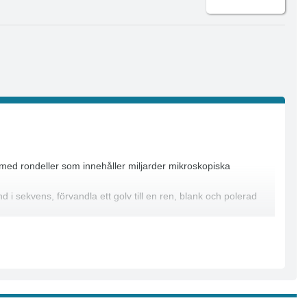
med rondeller som innehåller miljarder mikroskopiska
i sekvens, förvandla ett golv till en ren, blank och polerad
 har under optimala förhållande en livslängd på upp till