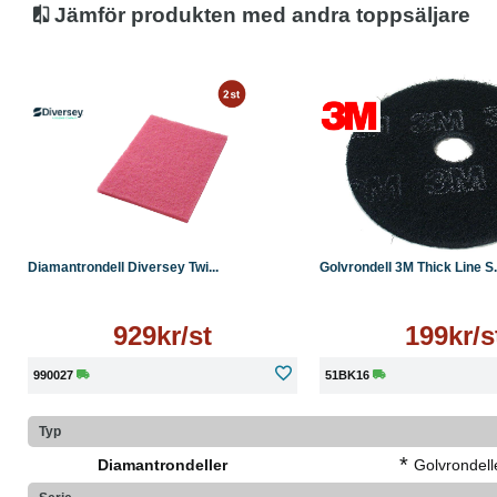
Jämför produkten med andra toppsäljare
Extremt hållbar och har lång livslängd.
Kostnadseffektivt alternativ till traditionella metoder.
Läs mer
Läs mer
Diamantrondell Diversey Twi...
Golvrondell 3M Thick Line S.
929kr/st
199kr/s
990027
51BK16
Typ
*
Diamantrondeller
Golvrondell