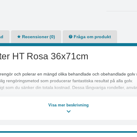
ad
Recensioner (0)
Fråga om produkt
ster HT Rosa 36x71cm
om rengör och polerar en mängd olika behandlade och obehandlade golv 
nlig rengöringsmetod som producerar fantastiska resultat på alla golv.
gt som du sänker din totala kostnad. Dessa långvariga rondeller, använd 
p rengöring i detaljhandeln och områden med hög trafik. Twister HT rosa
Visa mer beskrivning
kalier och polymerer.
ålls.