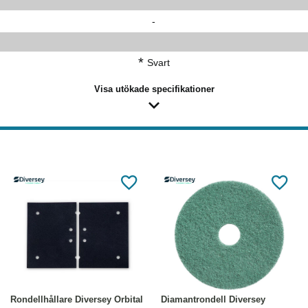
-
*
Svart
Visa utökade specifikationer
Köp
Läs mer
Läs mer
Rondellhållare Diversey Orbital
Diamantrondell Diversey