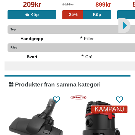
209kr
899kr
1 199kr
Köp
-25%
Köp
Typ
*
Handgrepp
Filter
Färg
*
Svart
Grå
Produkter från samma kategori