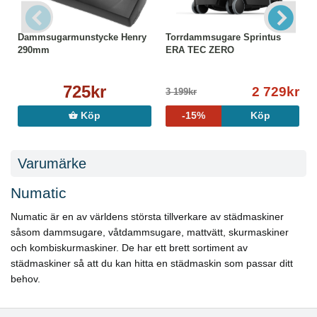
Dammsugarmunstycke Henry
Torrdammsugare Sprintus
290mm
ERA TEC ZERO
725kr
2 729kr
3 199kr
Köp
-15%
Köp
Varumärke
Numatic
Numatic är en av världens största tillverkare av städmaskiner
såsom dammsugare, våtdammsugare, mattvätt, skurmaskiner
och kombiskurmaskiner. De har ett brett sortiment av
städmaskiner så att du kan hitta en städmaskin som passar ditt
behov.