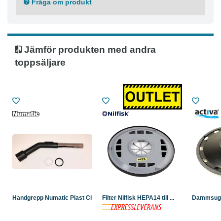
Fråga om produkt
Jämför produkten med andra
toppsäljare
Handgrepp Numatic Plast Chr...
Filter Nilfisk HEPA14 till ...
Dammsugar