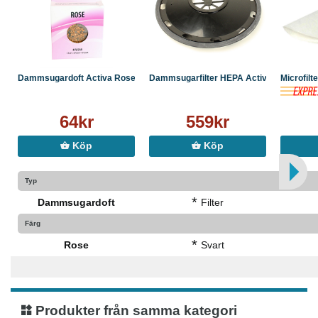
Dammsugardoft Activa Rose 4st
Dammsugarfilter HEPA Activa...
Microfilt
64kr
559kr
Köp
Köp
Typ
*
Dammsugardoft
Filter
Färg
*
Rose
Svart
Produkter från samma kategori