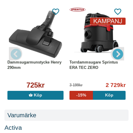
Dammsugarmunstycke Henry
Torrdammsugare Sprintus
290mm
ERA TEC ZERO
725kr
2 729kr
3 199kr
Köp
-15%
Köp
Varumärke
Activa