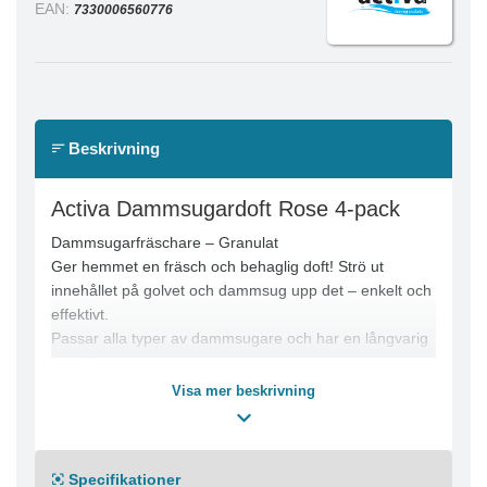
EAN:
7330006560776
Beskrivning
Activa Dammsugardoft Rose 4-pack
Dammsugarfräschare – Granulat
Ger hemmet en fräsch och behaglig doft! Strö ut
innehållet på golvet och dammsug upp det – enkelt och
effektivt.
Passar alla typer av dammsugare och har en långvarig
dofteffekt.
Varje förpackning innehåller 4 påsar.
Visa mer beskrivning
Specifikationer