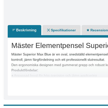
Beskrivning
Specifikationer
Recensione
Mäster Elementpensel Superi
Mäster Superior Max Blue är en oval, snedställd elementpensel
kontroll, jämn färgfördelning och ett professionellt slutresultat.
Den ergonomiska designen med gummerat grepp och robust kons
Produktfördelar:
● Anpassad borst för hög precision och jämn applicering
● Oval och vinklad form för bättre åtkomst
● Ergonomiskt gummerat grepp för ökad komfort
● Rostfritt bleck för hög hållbarhet
● Professionell prestanda och lång livslängd
Användningsområde:
● Snickerier