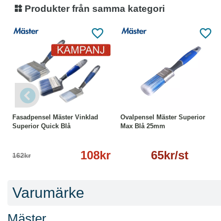
Produkter från samma kategori
● Dörrar
● Väggar och tak
● Precisionsmålning
Produktinformation:
● Typ: Elementpensel (oval, snedställd)
● Serie: Mäster Superior Max Blue
● Borst: Specialanpassad
● Handtag: Ergonomiskt, gummerat
-33%
Läs mer
Läs mer
● Bleck: Rostfritt
Övrigt:
Fasadpensel Mäster Vinklad
Ovalpensel Mäster Superior
● Utvecklad för professionellt bruk med hög prestanda
Superior Quick Blå
Max Blå 25mm
108kr
65kr/st
162kr
Varumärke
Mäster