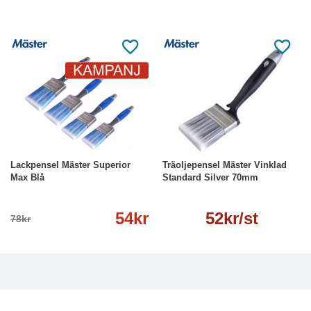
-31%
Läs mer
Läs mer
Lackpensel Mäster Superior
Träoljepensel Mäster Vinklad
Max Blå
Standard Silver 70mm
54kr
52kr/st
78kr