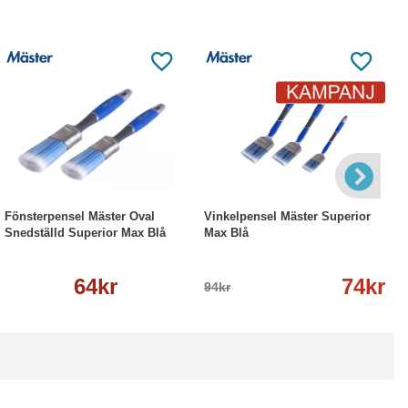
Läs mer
-21%
Läs mer
Fönsterpensel Mäster Oval
Vinkelpensel Mäster Superior
Snedställd Superior Max Blå
Max Blå
64kr
74kr
94kr