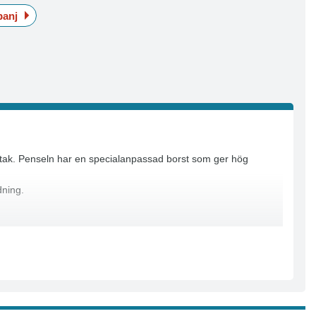
anj
h tak. Penseln har en specialanpassad borst som ger hög
dning.