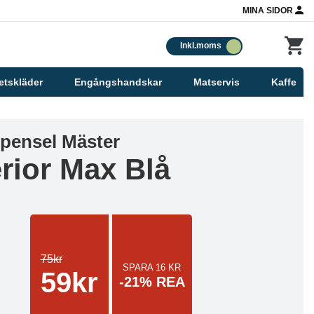
MINA SIDOR
Inkl.moms
etskläder
Engångshandskar
Matservis
Kaffe
pensel Mäster
rior Max Blå
75kr
SPARA 16 KR
59kr
-21% REA