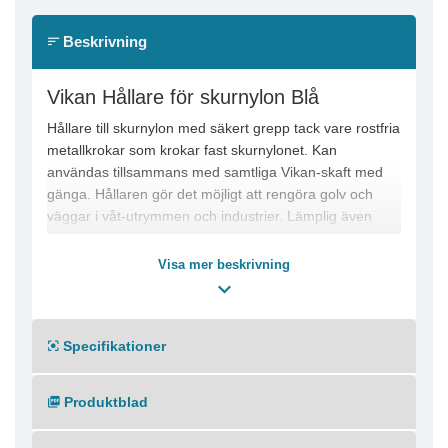
Beskrivning
Vikan Hållare för skurnylon Blå
Hållare till skurnylon med säkert grepp tack vare rostfria
metallkrokar som krokar fast skurnylonet. Kan
användas tillsammans med samtliga Vikan-skaft med
gänga. Hållaren gör det möjligt att rengöra golv och
väggar i våt-utrymmen och industrier. Lämplig även
under utrustning, trappor och överbyggnader.
● Anslutning: Gängad
Visa mer beskrivning
● Max rengörings temperatur (Diskmaskin): 93 °C
● Max. Tork temperatur: 120 °C
● Maxtemperatur användning (vid livsmedelskontakt):
Specifikationer
100 °C
● Maxtemperatur användning (utan livsmedelskontakt):
100 °C
Produktblad
● Min. temperatur användning: -20 °C
● Max rengörings temperatur ( Autoklav ): 121 °C