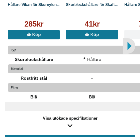
Hållare Vikan för Skurnylon...
Skurblockshållare för Skaft...
Hållare S
285kr
41kr
Köp
Köp
Typ
*
Skurblockshållare
Hållare
Material
Rostfritt stål
-
Färg
Blå
Blå
Visa utökade specifikationer