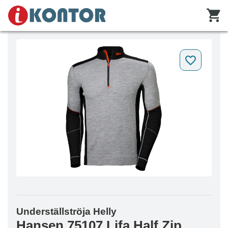
Underställströja Helly
Hansen 75107 Lifa Half Zip