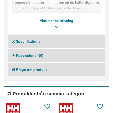
kroppen säkerställer merinoullen att du håller dig varm.
Utformad för hög aktivitet under kalla dagar.
Produktinformation
Visa mer beskrivning
- Lifa Stay Warm-teknik
- Inga obekväma sidsömmar
- Flatlocksömmar för extra komfort
- Inga axelsömmar
Specifikationer
- ZQ Ull
Recensioner (0)
Materialkomposition
- Merinoull 57%
- Polypropylen 43%
Fråga om produkt
- Tvättråd
Maskintvätt skonsam 40°C
Produkter från samma kategori