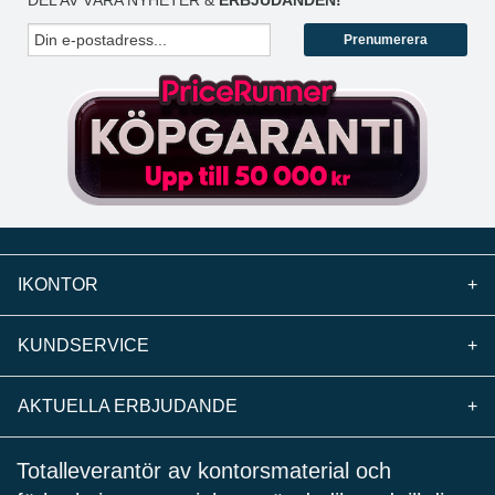
DEL AV VÅRA NYHETER &
ERBJUDANDEN!
Prenumerera
IKONTOR
+
KUNDSERVICE
+
AKTUELLA ERBJUDANDE
+
Totalleverantör av kontorsmaterial och