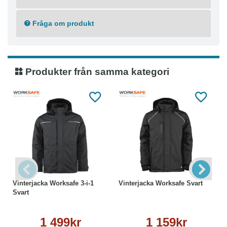
märkning.
Certifierad enligt EN ISO 20471 klass 2 i 2XS samt
Fråga om produkt
klass 3 i XS-4XL
D-ring för applicering av ID-bricka
YKK®-dragkedja med D-ring för applicering av ID-bricka
Material: 280 g/m²
Produkter från samma kategori
Materialkomposition
Polyester (Återvunnen) 100%
Tvättråd
Maskintvätt 60°C
Ej strykning
Ej torktumling
Ej kemtvätt
Tål ej blekmedel
Vinterjacka Worksafe 3-i-1
Vinterjacka Worksafe Svart
Svart
1 499kr
1 159kr