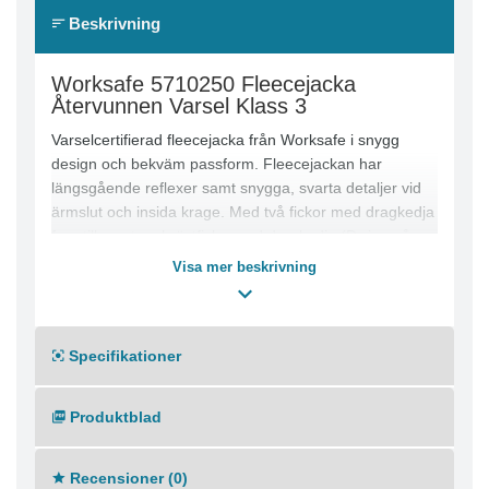
Beskrivning
Worksafe 5710250 Fleecejacka
Återvunnen Varsel Klass 3
Varselcertifierad fleecejacka från Worksafe i snygg
design och bekväm passform. Fleecejackan har
längsgående reflexer samt snygga, svarta detaljer vid
ärmslut och insida krage. Med två fickor med dragkedja
framtill samt en bröstficka med dragkedja (D-ring på
insida bröstficka). Dessutom är fleecejackan justerbar i
Visa mer beskrivning
nederkant för en god passform. Passar perfekt för
arbeten i utsatta miljöer som kräver förhöjd synbarhet.
Fleecejacka i bekväm microfleece
Specifikationer
Reflexer och svarta detaljer på utsatta ställen
Två fickor med dragkedja fram
Produktblad
Bröstficka med dragkedja
Då fleece inte passar så bra ihop med transfer
rekommenderar vi brodyr eller vävt märke istället vid
Recensioner (0)