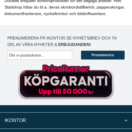
Durable erbjuder kontorsprodukter för det dagliga arbetet. Hos
Städshop hittar du bl.a. deras skrivbordstillbehör, papperskorgar,
dokumenthanterare, nyckelbrickor och tidskriftsamlare.
PRENUMERERA PÅ IKONTOR.SE NYHETSBREV OCH TA
DEL AV VÅRA NYHETER &
ERBJUDANDEN!
Prenumerera
IKONTOR
+