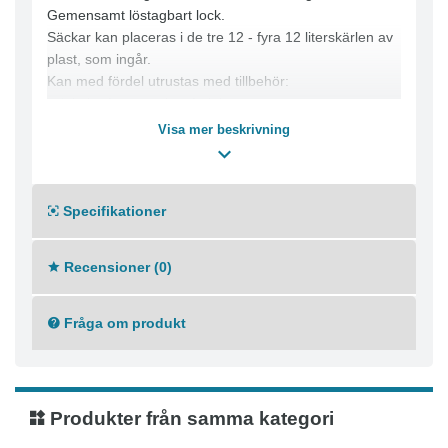
Gemensamt löstagbart lock.
Säckar kan placeras i de tre 12 - fyra 12 literskärlen av
plast, som ingår.
Kan med fördel utrustas med tillbehör:
- dekaler för sorteringsfraktionerna
OBS! Dekal Källsortering ingår inte utan att ska
Visa mer beskrivning
beställas separat.
Specifikationer
Recensioner (0)
Fråga om produkt
Produkter från samma kategori