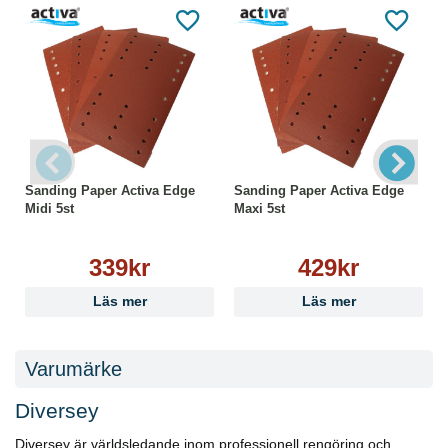
Produktfördelar:
Bättre resultat
Kostnadsbesparingar
Miljöbesparingar
Säkerhet
Kundnöjdhet
Bruksanvisning:
● Välj rätt Twister rondell
● Montera sidan med ”Machine Side” tryck mot
Sanding Paper Activa Edge
Sanding Paper Activa Edge
maskinen och färgade sidan mot golvet
Midi 5st
Maxi 5st
● Använd bara vatten och Twister i daglig städning
● Börja städa
339kr
429kr
● Skölj rondellen efter användning
● När färgen är borta, byt rondellen
Läs mer
Läs mer
Varumärke
Diversey
Diversey är världsledande inom professionell rengöring och