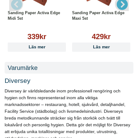
Maximerar golvets renlighet och utseende
En rondell för både polering och daglig städning
Sanding Paper Activa Edge
Sanding Paper Activa Edge
Midi 5st
Maxi 5st
Överlägsen kvalitet och längre livslängd (3-4 gånger
längre än en vanlig rondell)
Miljö
339kr
429kr
100% återvunnet material
Helt integrerad med TASKI maskiner och Diversey
Läs mer
Läs mer
rengöringsmedel för att leverera högsta
rengöringseffektivitet
Varumärke
Diversey
Diversey är världsledande inom professionell rengöring och
hygien och finns representerad inom alla viktiga
marknadssektorer – restaurang, hotell, sjukvård, detaljhandel,
Facility Service (städbolag) och livsmedelsindustri. Diverseys
breda metodkunnande sträcker sig från storkök och tvätt till
lokalvård och personlig hygien. Detta gör det möjligt för Diversey
att erbjuda unika totallösningar med produkter, utrustning,