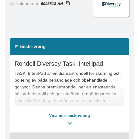
Artikelnummer:
6093818-HH
Beskrivning
Rondell Diversey Taski Intellipad
TASKI IntelliPad är en diamantrondell för skurning och
polering av båda behandlade och obehandlade
golvytor. Denna premiumrondell har en enastående
hållbarhetsprofil och ger utmärkta rengöringsresultat.
Utvecklad för att ge överlägsen och konsekvent
rengöringsprestanda, IntelliPad ökar också klarhet och
glans av behandlade golv. Rondellen är enkel att
Visa mer beskrivning
använda och alstrar en bättre användningskostnad.
IntelliPad är tillverkad av PET-fibrer och toppad med en