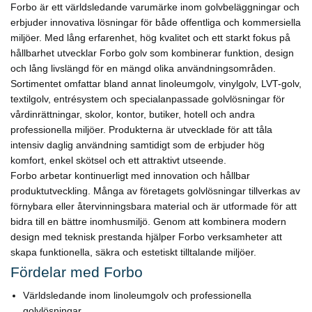
Forbo är ett världsledande varumärke inom golvbeläggningar och
erbjuder innovativa lösningar för både offentliga och kommersiella
miljöer. Med lång erfarenhet, hög kvalitet och ett starkt fokus på
hållbarhet utvecklar Forbo golv som kombinerar funktion, design
och lång livslängd för en mängd olika användningsområden.
Sortimentet omfattar bland annat linoleumgolv, vinylgolv, LVT-golv,
textilgolv, entrésystem och specialanpassade golvlösningar för
vårdinrättningar, skolor, kontor, butiker, hotell och andra
professionella miljöer. Produkterna är utvecklade för att tåla
intensiv daglig användning samtidigt som de erbjuder hög
komfort, enkel skötsel och ett attraktivt utseende.
Forbo arbetar kontinuerligt med innovation och hållbar
produktutveckling. Många av företagets golvlösningar tillverkas av
förnybara eller återvinningsbara material och är utformade för att
bidra till en bättre inomhusmiljö. Genom att kombinera modern
design med teknisk prestanda hjälper Forbo verksamheter att
skapa funktionella, säkra och estetiskt tilltalande miljöer.
Fördelar med Forbo
Världsledande inom linoleumgolv och professionella
golvlösningar